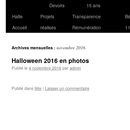
Devoirs
15 ans
Halte
Projets
Transparence
B
Accueil
réalisés
Rémunération
1
novembre 2016
Archives mensuelles :
Halloween 2016 en photos
Publié le
4 novembre 2016
par
admin
Publié dans
fête
|
Laisser un commentaire