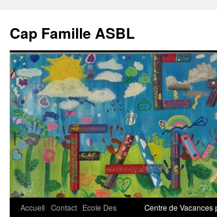
Aller
au
Cap Famille ASBL
contenu
Accueil
Contact
Ecole Des
Centre de Vacances p