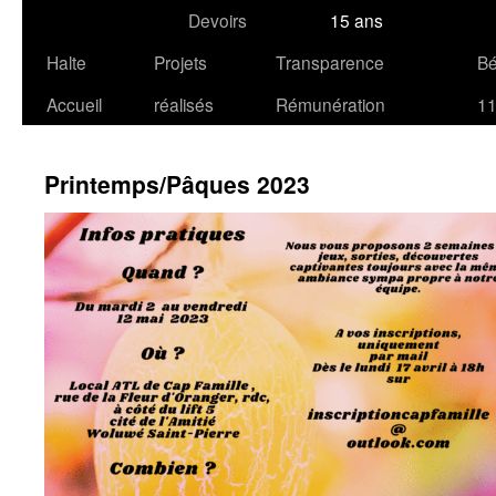
Devoirs
15 ans
Halte
Projets
Transparence
B
Accueil
réalisés
Rémunération
1
Printemps/Pâques 2023