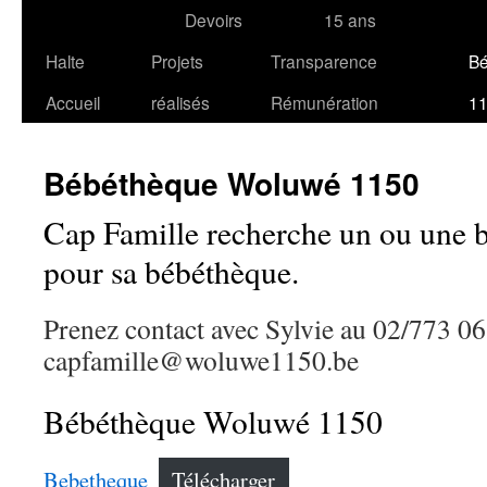
Devoirs
15 ans
Halte
Projets
Transparence
B
Accueil
réalisés
Rémunération
1
Bébéthèque Woluwé 1150
Cap Famille recherche un ou une b
pour sa bébéthèque.
Prenez contact avec Sylvie au 02/773 0
capfamille@woluwe1150.be
Bébéthèque Woluwé 1150
Bebetheque
Télécharger