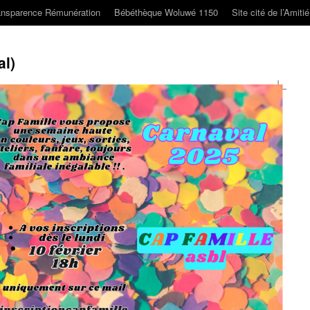
ansparence Rémunération
Bébéthèque Woluwé 1150
Site cité de l’Amiti
al)