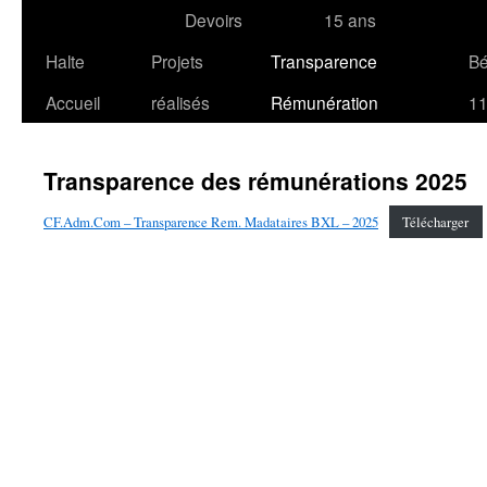
Devoirs
15 ans
Halte
Projets
Transparence
B
Accueil
réalisés
Rémunération
1
Transparence des rémunérations 2025
CF.Adm.Com – Transparence Rem. Madataires BXL – 2025
Télécharger