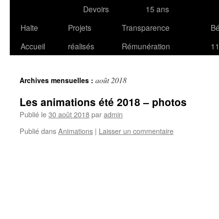
Devoirs
15 ans
Halte
Projets
Transparence
B
Accueil
réalisés
Rémunération
1
août 2018
Archives mensuelles :
Les animations été 2018 – photos
Publié le
30 août 2018
par
admin
Publié dans
Animations
|
Laisser un commentaire