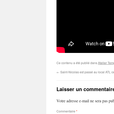
Ce contenu a été publié dans
Atelier Tem
←
Saint-Nicolas est passé au local ATL 
Laisser un commentair
Votre adresse e-mail ne sera pas pub
Commentaire
*