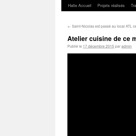
Halte Accueil
Projets réalisés
Tr
←
Saint-Nicolas est passé au local ATL 
Atelier cuisine de ce
Publié le
17 décembre 2015
par
admin