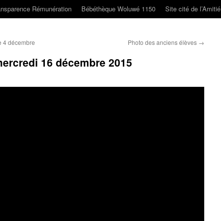
ansparence Rémunération
Bébéthèque Woluwé 1150
Site cité de l’Amiti
ce 4 décembre
Photo des anciens élèves
→
 mercredi 16 décembre 2015