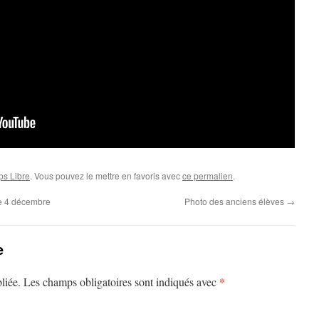
ps Libre
. Vous pouvez le mettre en favoris avec
ce permalien
.
ce 4 décembre
Photo des anciens élèves
→
e
*
liée.
Les champs obligatoires sont indiqués avec